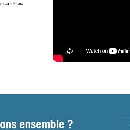
ns concrètes.
llions ensemble ?