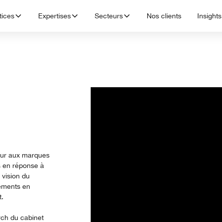
tices
Expertises
Secteurs
Nos clients
Insights
eur aux marques
ts en réponse à
 vision du
sements en
t.
rch du cabinet